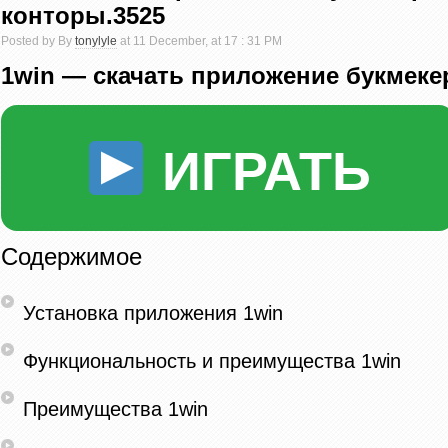
конторы.3525
Posted by By
tonylyle
at 11 December, at 17 : 31 PM
1win — скачать приложение букмеке
ИГРАТЬ
Содержимое
Установка приложения 1win
Функциональность и преимущества 1win
Преимущества 1win