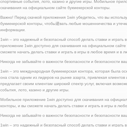
спортивные события, лото, казино и другие игры. Мобильное прил
скачивания на официальном сайте букмекерской конторы.
Важно! Перед скачкой приложения 1win убедитесь, что вы исполь
букмекерской конторы, чтобы避вать любые мошенничества и утечк
информации.
1win – это надежный и безопасный способ делать ставки и играть 
приложение 1win доступно для скачивания на официальном сайте 
сможете начать делать ставки и играть в игры в любое время и в 
Никогда не забывайте о важности безопасности и безопасности в
1win – это международная букмекерская контора, которая была осн
она стала одним из лидеров на рынке азарта, привлекая клиентов 
предлагает своим клиентам широкий спектр услуг, включая возмож
события, лото, казино и другие игры.
Мобильное приложение 1win доступно для скачивания на официал
конторы, и вы сможете начать делать ставки и играть в игры в люб
Никогда не забывайте о важности безопасности и безопасности в
1win – это надежный и безопасный способ делать ставки и играть 