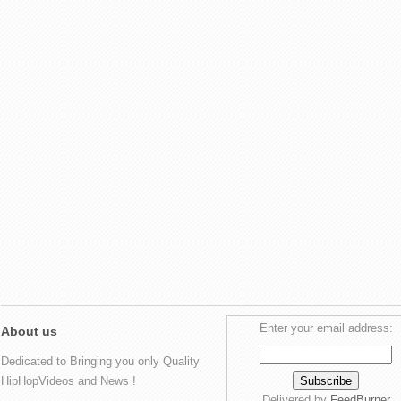
Enter your email address:
About us
Dedicated to Bringing you only Quality
HipHopVideos and News !
Delivered by
FeedBurner