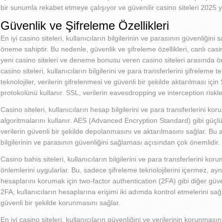
bir sunumla rekabet etmeye çalışıyor ve güvenilir casino siteleri 2025 yıl
Güvenlik ve Şifreleme Özellikleri
En iyi casino siteleri, kullanıcıların bilgilerinin ve parasının güvenliğin
öneme sahiptir. Bu nedenle, güvenlik ve şifreleme özellikleri, canlı casino 
yeni casino siteleri ve deneme bonusu veren casino siteleri arasında ön
casino siteleri, kullanıcıların bilgilerini ve para transferlerini şifreleme te
teknolojiler, verilerin şifrelenmesi ve güvenli bir şekilde aktarılması iç
protokolünü kullanır. SSL, verilerin eavesdropping ve interception risk
Casino siteleri, kullanıcıların hesap bilgilerini ve para transferlerini k
algoritmalarını kullanır. AES (Advanced Encryption Standard) gibi güçlü
verilerin güvenli bir şekilde depolanmasını ve aktarılmasını sağlar. Bu al
bilgilerinin ve parasının güvenliğini sağlaması açısından çok önemlidir.
Casino bahis siteleri, kullanıcıların bilgilerini ve para transferlerini koru
önlemlerini uygularlar. Bu, sadece şifreleme teknolojilerini içermez, ay
hesaplarını korumak için two-factor authentication (2FA) gibi diğer güven
2FA, kullanıcıların hesaplarına erişimi iki adımda kontrol etmelerini sa
güvenli bir şekilde korunmasını sağlar.
En iyi casino siteleri, kullanıcıların güvenliğini ve verilerinin korunması