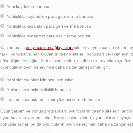
Yeni kaydolma bonusu
Yanlışlıkla kaybedilen para geri verme bonusu
Yanlışlıkla kazanılan para geri verme bonusu
Yanlışlıkla oynanmış para geri verme bonusu
Casino bahis
en iyi casino sağlayıcıları
siteleri ve yeni casino siteleri, 
farklı bonuslar sunar. Güvenilir casino siteleri, bonusları verirken ay
güvenliğini de sağlar. Slot casino siteleri, özellikle slot oyunları için öze
oyuncuların oyun deneyimini daha da zenginleştirmek için:
Yeni slot oyunları için özel bonuslar
Yüksek kazançlarla ilişkili bonuslar
Toplam kazançta belirli bir yüzdesi veren bonuslar
Oyun çarpım ve bonus programları, oyuncuların casino sitelerini terci
oynamalarına yardımcı olur. En iyi casino siteleri, oyuncuların ihtiyaçl
bonuslar sunar, bu da oyuncuların oyun deneyimini daha da zenginleşti