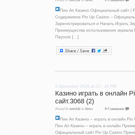
Пин Ап Казино Официальный сайт | P
Содержимое Pin Up Casino – Официальн
Зарегистрироваться и Начать Играть Зе
Преимущества использования зеркала P
Пayouts […]
9 December 2025 at 23 : 15 PM
Казино играть в онлайн P
сайт.3068 (2)
Posted by
tonylyle
in
News
0 Comments
Пин Ап Казино – играть в онлайн Pi
Пин Ап Казино – играть в онлайн Преиму
Официальный сайт Pin Up Casino Преим