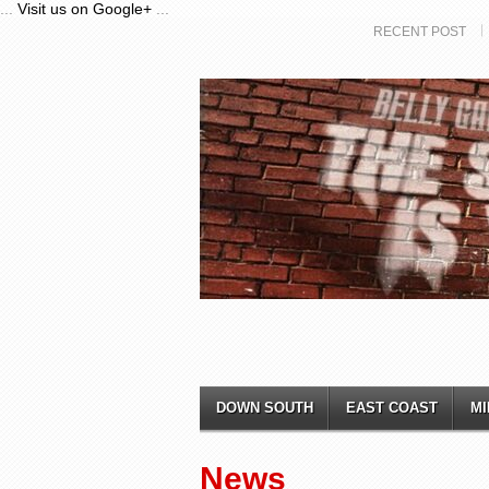
...
Visit us on Google+
...
RECENT POST
DOWN SOUTH
EAST COAST
MI
News