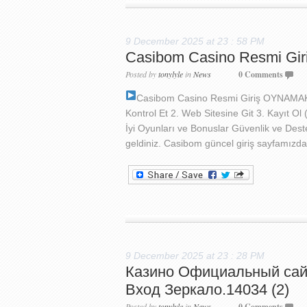
9 December 2025 at 23 : 58 PM
Casibom Casino Resmi Gir
Posted by
tonylyle
in
News
0 Comments
Casibom Casino Resmi Giriş
OYNAMAK С
Kontrol Et 2. Web Sitesine Git 3. Kayıt Ol
İyi Oyunları ve Bonuslar Güvenlik ve Dest
geldiniz. Casibom güncel giriş sayfamızd
9 December 2025 at 23 : 28 PM
Казино Официальный сайт
Вход Зеркало.14034 (2)
Posted by
tonylyle
in
News
0 Comments