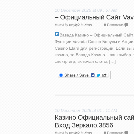
10 December 2025 at 09 : 57 AM
– Официальный Сайт Vava
Posted by
tonylyle
in
News
0 Comments
Вавада Казино – Официальный Сайт
Функции Vavada Casino Бонусы и Акции 
Casino Шаги для регистрации: Если вы
казино, то Вавада Казино – ваш выбор
спектр игр, включая слоты, […]
10 December 2025 at 01 : 11 AM
Казино Официальный сайт
Вход Зеркало.3856
Posted by
tonylyle
in
News
0 Comments