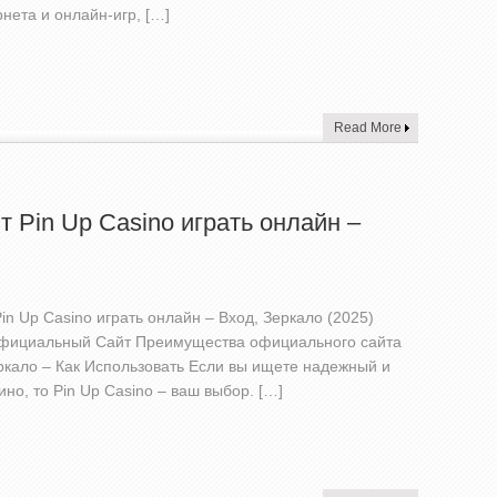
нета и онлайн-игр, […]
Read More
 Pin Up Casino играть онлайн –
n Up Casino играть онлайн – Вход, Зеркало (2025)
Официальный Сайт Преимущества официального сайта
еркало – Как Использовать Если вы ищете надежный и
но, то Pin Up Casino – ваш выбор. […]