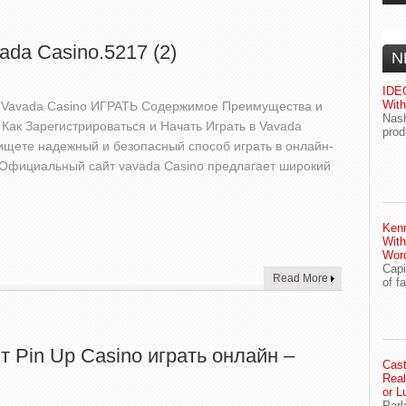
da Casino.5217 (2)
N
IDEG
With
 Vavada Casino
ИГРАТЬ Содержимое Преимущества и
Nash
Как Зарегистрироваться и Начать Играть в Vavada
prod
 ищете надежный и безопасный способ играть в онлайн-
. Официальный сайт vavada Casino предлагает широкий
Ken
With
Wor
Capi
Read More
of f
 Pin Up Casino играть онлайн –
Cast
Real
or L
Parl