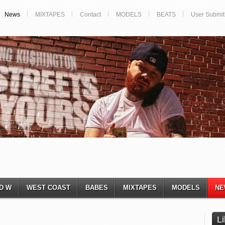
News
MIXTAPES
Contact
MODELS
BEATS
User Submit
D W
WEST COAST
BABES
MIXTAPES
MODELS
NE
L