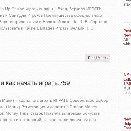
stak
in Up Casino играть онлайн – Вход, Зеркало
ИГРАТЬ
ьный Сайт для Игроков Преимущества официального
 Зарегистрироваться и Начать Играть Шаг 1: Выбор типа
пользовать и Какие Вantages Играть Онлайн: […]
Past
New
Afte
with
Read More
A St
Coll
 как начать играть.759
1P4E
Musi
rele
 Мани) – как начать играть
ИГРАТЬ Содержимое Выбор
агон Мани) Регистрация и депозит в Dragon Money
gon Money Типы ставок Правила выигрыша Бонусы и
Newl
ернета и технологий, казино стали доступны для
Help
Fast