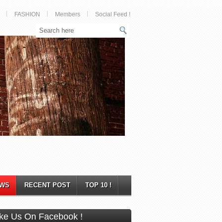
FASHION
Members
Social Feed !
WS
RECENT POST
TOP 10 !
ike Us On Facebook !