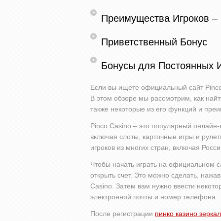
Преимущества Игроков – 
Приветственный Бонус
Бонусы для Постоянных 
Если вы ищете официальный сайт Pinco 
В этом обзоре мы рассмотрим, как найт
также некоторые из его функций и пре
Pinco Casino – это популярный онлайн-
включая слоты, карточные игры и рулет
игроков из многих стран, включая Росс
Чтобы начать играть на официальном са
открыть счет. Это можно сделать, нажа
Casino. Затем вам нужно ввести некот
электронной почты и номер телефона.
После регистрации
пинко казино зерка