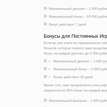
Минимальный депозит – 1 000 рубл
Максимальный бонус – 10 000 рубл
Бонус действует 7 дней
Бонусы для Постоянных Иг
Если вы уже игрок на официальном сайт
бонусов, которые помогут вам продолж
бонус на каждый депозит, до 5 000 рубл
Минимальный депозит – 1 000 ру
Максимальный бонус – 5 000 руб
Бонус действует 30 дней
Кроме того, вам предлагается спец-оф
предлагается 20% бонус на каждый выи
Минимальный выигрыш – 1 000 руб