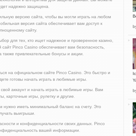
удет надежно защищена.
B
бильную версию сайта, чтобы вы могли играть на любом
 Мобильная версия сайта обеспечивает вам доступ к
b
олноценному сайту.
выбор для тех, кто ищет надежное и проверенное казино,
 сайт Pinco Casino обеспечивает вам безопасность,
а также привлекательные бонусы и акции.
ься на официальном сайте Pinco Casino. Это быстро и
I
удете готовы начать играть в любимые игры.
Y
 свой аккаунт и начать играть в любимые игры. Вам
b
ы, карточные игры, рулетку и другие.
ам нужно иметь минимальный баланс на счету. Это
олучать выигрыши.
пасности и конфиденциальности своих данных. Pinco
конфиденциальность вашей информации.