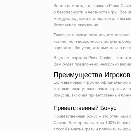
Важно помнить, что зеркало Pinco Casi
о безопасности и честности игры. Все и
международными стандартами, и вы мож
безопасном окружении.
Также, вам нужно помнить, что зеркало 
казино, но и возможность получать бон
вариантов бонусов, которые можно испо
В целом, зеркало Pinco Casino – это от
Вам будет предложено несколько вариан
Преимущества Игроков 
Если вы новый игрок на официальном с
которые помогут вам начать играть и п
бонусов, включая приветственный бону
Приветственный Бонус
Приветственный бонус – это отличный 
Casino. Вам предлагается 100% бонус н
способ начать играть и получить выигр