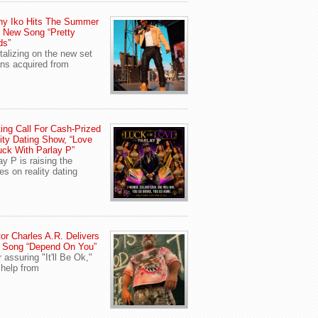
ny Iko Hits The Summer
 New Song “Pretty
ds”
talizing on the new set
ans acquired from
ing Call For Cash-Prized
ity Dating Show, “Love
uck With Parlay P”
ay P is raising the
es on reality dating
or Charles A.R. Delivers
 Song “Depend On You”
r assuring "It'll Be Ok,"
 help from