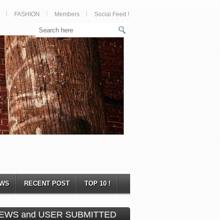
FASHION
Members
Social Feed !
WS
RECENT POST
TOP 10 !
EWS and USER SUBMITTED