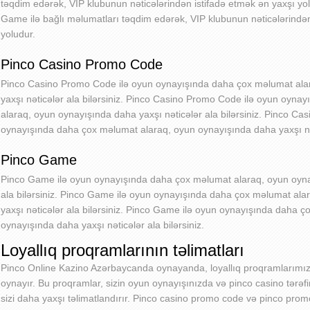
təqdim edərək, VIP klubunun nəticələrindən istifadə etmək ən yaxşı yo
Game ilə bağlı məlumatları təqdim edərək, VIP klubunun nəticələrindən
yoludur.
Pinco Casino Promo Code
Pinco Casino Promo Code ilə oyun oynayışında daha çox məlumat ala
yaxşı nəticələr ala bilərsiniz. Pinco Casino Promo Code ilə oyun oyn
alaraq, oyun oynayışında daha yaxşı nəticələr ala bilərsiniz. Pinco C
oynayışında daha çox məlumat alaraq, oyun oynayışında daha yaxşı nəti
Pinco Game
Pinco Game ilə oyun oynayışında daha çox məlumat alaraq, oyun oyna
ala bilərsiniz. Pinco Game ilə oyun oynayışında daha çox məlumat al
yaxşı nəticələr ala bilərsiniz. Pinco Game ilə oyun oynayışında daha 
oynayışında daha yaxşı nəticələr ala bilərsiniz.
Loyallıq proqramlarının təlimatları
Pinco Online Kazino Azərbaycanda oynayanda, loyallıq proqramlarımız 
oynayır. Bu proqramlar, sizin oyun oynayışınızda və pinco casino tərəfi
sizi daha yaxşı təlimatlandırır. Pinco casino promo code və pinco prom