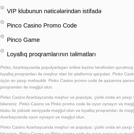
VIP klubunun nəticələrindən istifadə
Pinco Casino Promo Code
Pinco Game
Loyallıq proqramlarının təlimatları
Pinko, Azərbaycanda populyarlaşan online kazino tərəfindən qurulmuş 
loyallıq proqramları ilə məşhur olan bir platforma qarşıdan. Pinko Cas
üçün ən yaxşı məhsuldir. Pinko Casino promo code ilə qazanma şansınız
proqramları ilə məşğul olun.
Pinko Casino Azərbaycanda məşhur və populyar, çünki onda ən yaxşı v
bilərsiniz. Pinko Casino və Pinko promo code ilə oyun oynayın və məşğ
klubu ilə yüksək səviyyədə məşğul olun və loyallıq proqramları ilə məş
Azərbaycanda oyun oynayın və məşğul olun.
Pinko Casino Azərbaycanda məşhur və populyar, çünki onda ən yaxşı v
bilərsiniz. Pinko Casino və Pinko promo code ilə oyun oynayın və məşğ