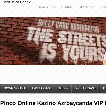
...
Visit us on Google+
...
RECENT POST
News
MIXTAPES
Con
DOWN SOUTH
EAST COAST
MID W
WEST COAST
B
Pinco Online Kazino Azrbaycanda VIP 