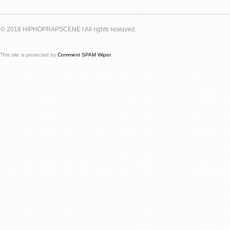
© 2018 HIPHOPRAPSCENE ! All rights reserved.
This site is protected by
Comment SPAM Wiper
.