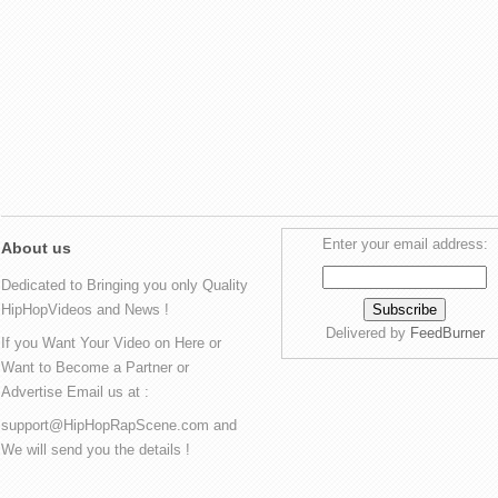
Enter your email address:
About us
Dedicated to Bringing you only Quality
HipHopVideos and News !
Delivered by
FeedBurner
If you Want Your Video on Here or
Want to Become a Partner or
Advertise Email us at :
support@HipHopRapScene.com and
We will send you the details !