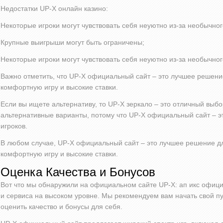
Недостатки UP-X онлайн казино:
Некоторые игроки могут чувствовать себя неуютно из-за необычног
Крупные выигрыши могут быть ограничены;
Некоторые игроки могут чувствовать себя неуютно из-за необычног
Важно отметить, что UP-X официальный сайт – это лучшее решени
комфортную игру и высокие ставки.
Если вы ищете альтернативу, то UP-X зеркало – это отличный выбо
альтернативные варианты, потому что UP-X официальный сайт – 
игроков.
В любом случае, UP-X официальный сайт – это лучшее решение дл
комфортную игру и высокие ставки.
Оценка Качества и Бонусов
Вот что мы обнаружили на официальном сайте UP-X: ап икс официа
и сервиса на высоком уровне. Мы рекомендуем вам начать свой пу
оценить качество и бонусы для себя.