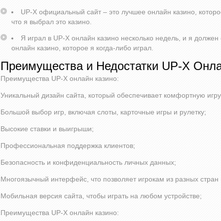
UP-X официальный сайт – это лучшее онлайн казино, которое
что я выбрал это казино.
Я играл в UP-X онлайн казино несколько недель, и я должен 
онлайн казино, которое я когда-либо играл.
Преимущества и Недостатки UP-X Онла
Преимущества UP-X онлайн казино:
Уникальный дизайн сайта, который обеспечивает комфортную игру
Большой выбор игр, включая слоты, карточные игры и рулетку;
Высокие ставки и выигрыши;
Профессиональная поддержка клиентов;
Безопасность и конфиденциальность личных данных;
Многоязычный интерфейс, что позволяет игрокам из разных стран 
Мобильная версия сайта, чтобы играть на любом устройстве;
Преимущества UP-X онлайн казино: