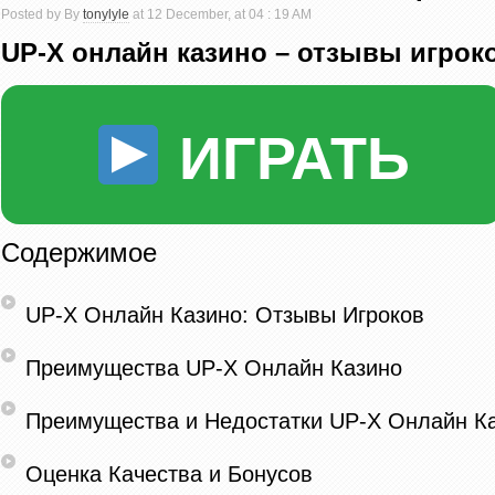
Posted by By
tonylyle
at 12 December, at 04 : 19 AM
UP-X онлайн казино – отзывы игрок
ИГРАТЬ
Содержимое
UP-X Онлайн Казино: Отзывы Игроков
Преимущества UP-X Онлайн Казино
Преимущества и Недостатки UP-X Онлайн К
Оценка Качества и Бонусов