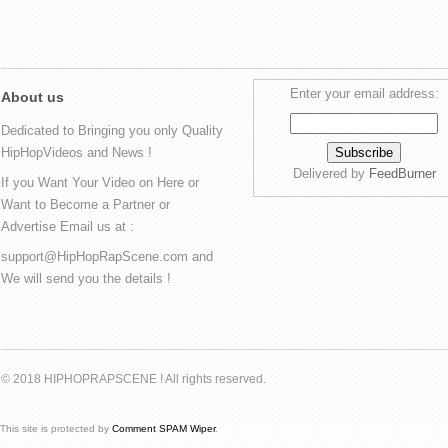
Enter your email address:
About us
Dedicated to Bringing you only Quality
HipHopVideos and News !
Delivered by
FeedBurner
If you Want Your Video on Here or
Want to Become a Partner or
Advertise Email us at :
support@HipHopRapScene.com and
We will send you the details !
© 2018 HIPHOPRAPSCENE ! All rights reserved.
This site is protected by
Comment SPAM Wiper
.