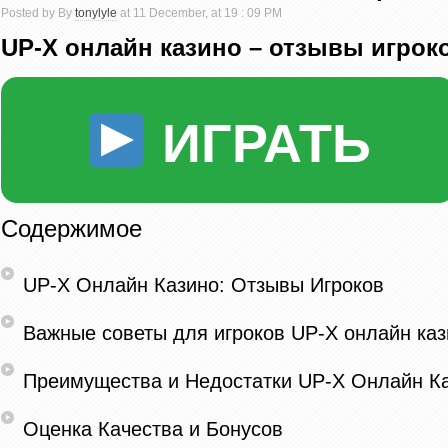
Posted by By
tonylyle
at 11 December, at 19 : 09 PM
UP-X онлайн казино – отзывы игрок
ИГРАТЬ
Содержимое
UP-X Онлайн Казино: Отзывы Игроков
Важные советы для игроков UP-X онлайн каз
Преимущества и Недостатки UP-X Онлайн К
Оценка Качества и Бонусов