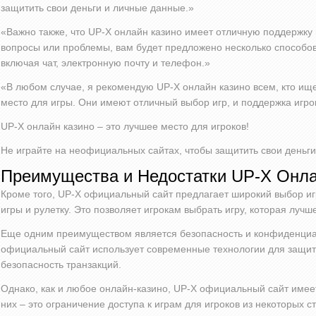
защитить свои деньги и личные данные.»
«Важно также, что UP-X онлайн казино имеет отличную поддержку и
вопросы или проблемы, вам будет предложено несколько способов
включая чат, электронную почту и телефон.»
«В любом случае, я рекомендую UP-X онлайн казино всем, кто ищ
место для игры. Они имеют отличный выбор игр, и поддержка игрок
UP-X онлайн казино – это лучшее место для игроков!
Не играйте на неофициальных сайтах, чтобы защитить свои деньг
Преимущества и Недостатки UP-X Онла
Кроме того, UP-X официальный сайт предлагает широкий выбор иг
игры и рулетку. Это позволяет игрокам выбрать игру, которая лучш
Еще одним преимуществом является безопасность и конфиденциал
официальный сайт использует современные технологии для защит
безопасность транзакций.
Однако, как и любое онлайн-казино, UP-X официальный сайт имеет
них – это ограничение доступа к играм для игроков из некоторых с