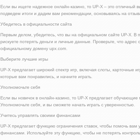
Если вы ищете надежное онлайн-казино, то UP-X – это отличный в
подведем итоги и дадим вам рекомендации, основываясь на отзыва
Убедитесь в официальности сайта
Первым делом, убедитесь, что вы на официальном сайте UP-X. В 
рискуете потерять деньги и личные данные. Проверьте, что адрес 
официальному домену upx.com.
Выберите лучшие игры
UP-X предлагает широкий спектр игр, включая слоты, карточные иг
которые вам понравились, и начните играть.
Уполномочьте себя
Если вы новичок в онлайн-казино, то UP-X предлагает обучающие
Уполномочьте себя, и вы сможете начать играть с уверенностью.
Учитесь управлять своими финансами
UP-X предлагает функцию ограничения ставок, чтобы помочь вам 
финансами. Используйте эту функцию, чтобы не потерять контрол